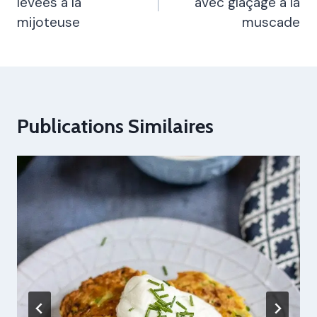
levées à la
avec glaçage à la
L’article
mijoteuse
muscade
Publications Similaires