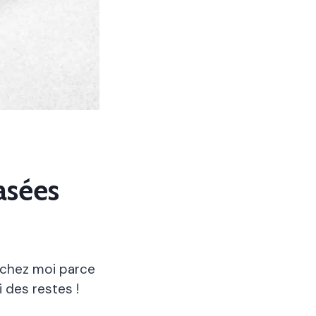
asées
 chez moi parce
 des restes !