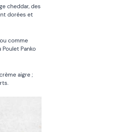
age cheddar, des
ient dorées et
r ou comme
u Poulet Panko
crème aigre ;
rts.