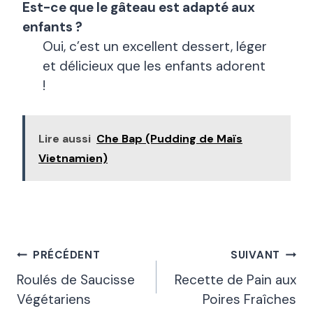
Est-ce que le gâteau est adapté aux
enfants ?
Oui, c’est un excellent dessert, léger
et délicieux que les enfants adorent
!
Lire aussi
Che Bap (Pudding de Maïs
Vietnamien)
Navigation
PRÉCÉDENT
SUIVANT
De
Roulés de Saucisse
Recette de Pain aux
Végétariens
Poires Fraîches
L’article