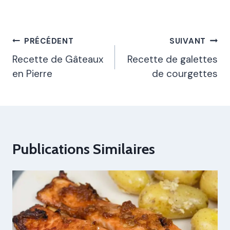
Navigation
PRÉCÉDENT
SUIVANT
De
Recette de Gâteaux
Recette de galettes
en Pierre
de courgettes
L’article
Publications Similaires