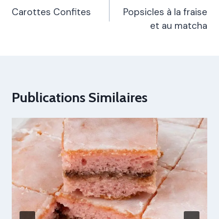
De
Carottes Confites
Popsicles à la fraise
et au matcha
L’article
Publications Similaires